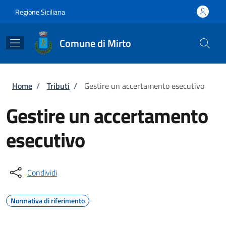
Salta al contenuto principale
Skip to footer content
Regione Siciliana
Comune di Mirto
Briciole di pane
Home
/
Tributi
/
Gestire un accertamento esecutivo
Gestire un accertamento
esecutivo
Condividi
Normativa di riferimento