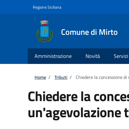
Salta al contenuto principale
Skip to footer content
Regione Siciliana
Comune di Mirto
Amministrazione
Novità
Servizi
Briciole di pane
Home
/
Tributi
/
Chiedere la concessione di 
Chiedere la conce
un'agevolazione t