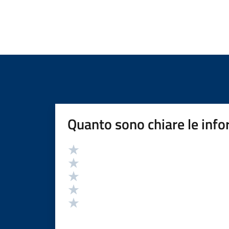
Quanto sono chiare le info
Valutazione
Valuta 5 stelle su 5
Valuta 4 stelle su 5
Valuta 3 stelle su 5
Valuta 2 stelle su 5
Valuta 1 stelle su 5