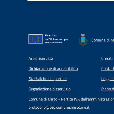
Comune di M
Footer menu
Area riservata
Crediti
Dichiarazione di accessibilità
Contatt
Statistiche del portale
Leggi l
Segnalazione disservizio
Piano d
Comune di Mirto - Partita IVA dell'amministrazi
protocollo@pec.comune.mirto.me.it