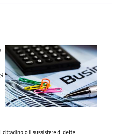
a
ei
i
cittadino o il sussistere di dette