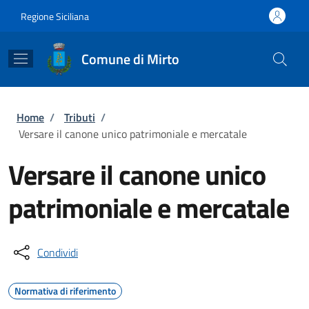
Salta al contenuto principale
Skip to footer content
Regione Siciliana
Comune di Mirto
Briciole di pane
Home
/
Tributi
/
Versare il canone unico patrimoniale e mercatale
Versare il canone unico
patrimoniale e mercatale
Condividi
Normativa di riferimento