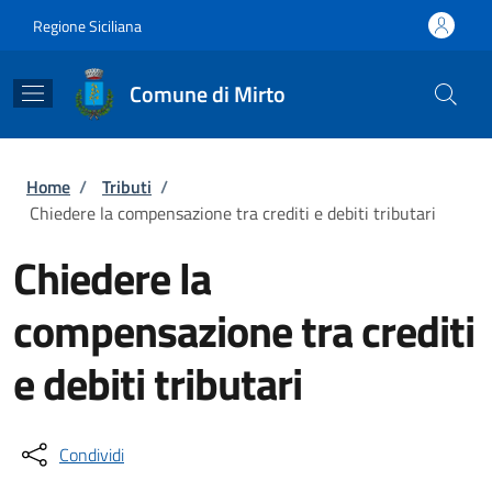
Salta al contenuto principale
Skip to footer content
Regione Siciliana
Comune di Mirto
Briciole di pane
Home
/
Tributi
/
Chiedere la compensazione tra crediti e debiti tributari
Chiedere la
compensazione tra crediti
e debiti tributari
Condividi