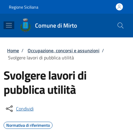
Salta al contenuto principale
Skip to footer content
Regione Siciliana
Comune di Mirto
Briciole di pane
Home
/
Occupazione, concorsi e assunzioni
/
Svolgere lavori di pubblica utilità
Svolgere lavori di
pubblica utilità
Condividi
Normativa di riferimento