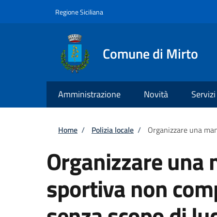
Salta al contenuto principale
Skip to footer content
Regione Siciliana
Comune di Mirto
Amministrazione
Novità
Servizi
Briciole di pane
Home
/
Polizia locale
/
Organizzare una mani
Organizzare una 
sportiva non comp
senza scopo di lu