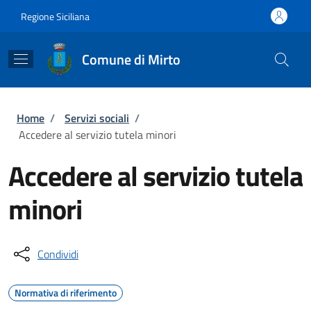
Salta al contenuto principale
Skip to footer content
Regione Siciliana
Comune di Mirto
Briciole di pane
Home
/
Servizi sociali
/
Accedere al servizio tutela minori
Accedere al servizio tutela
minori
Condividi
Normativa di riferimento