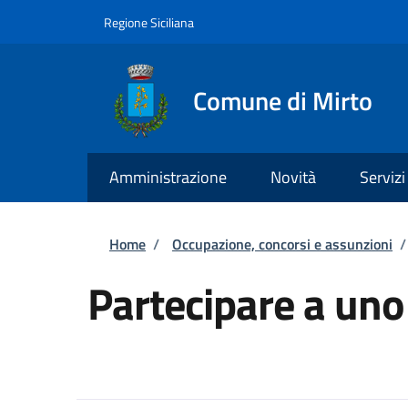
Salta al contenuto principale
Skip to footer content
Regione Siciliana
Comune di Mirto
Amministrazione
Novità
Servizi
Briciole di pane
Home
/
Occupazione, concorsi e assunzioni
/
Partecipare a uno 