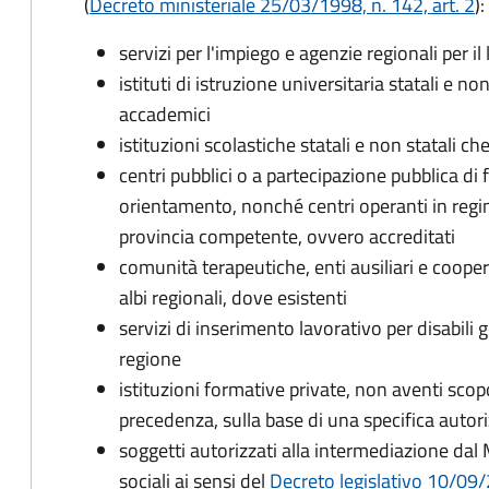
(
Decreto ministeriale 25/03/1998, n. 142, art. 2
):
servizi per l'impiego e agenzie regionali per il
istituti di istruzione universitaria statali e non s
accademici
istituzioni scolastiche statali e non statali che
centri pubblici o a partecipazione pubblica d
orientamento, nonché centri operanti in regi
provincia competente, ovvero accreditati
comunità terapeutiche, enti ausiliari e cooperat
albi regionali, dove esistenti
servizi di inserimento lavorativo per disabili g
regione
istituzioni formative private, non aventi scopo
precedenza, sulla base di una specifica autor
soggetti autorizzati alla intermediazione dal M
sociali ai sensi del
Decreto legislativo 10/09