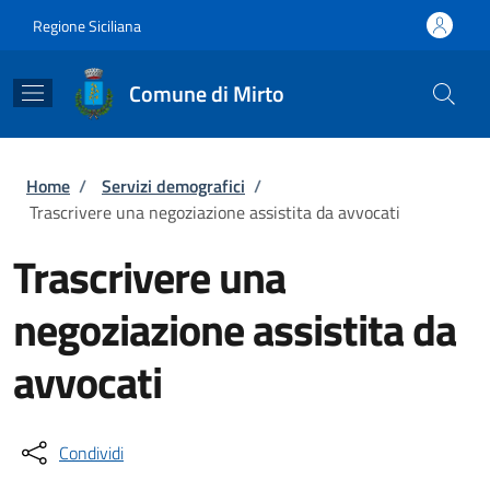
Salta al contenuto principale
Skip to footer content
Regione Siciliana
Comune di Mirto
Briciole di pane
Home
/
Servizi demografici
/
Trascrivere una negoziazione assistita da avvocati
Trascrivere una
negoziazione assistita da
avvocati
Condividi