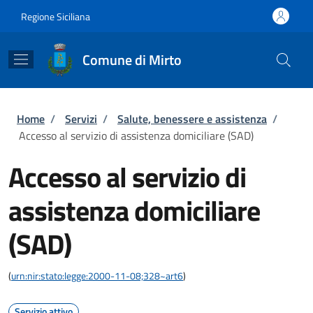
Salta al contenuto principale
Skip to footer content
Regione Siciliana
Comune di Mirto
Briciole di pane
Home
/
Servizi
/
Salute, benessere e assistenza
/
Accesso al servizio di assistenza domiciliare (SAD)
Accesso al servizio di
assistenza domiciliare
(SAD)
(
urn:nir:stato:legge:2000-11-08;328~art6
)
Servizio attivo