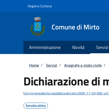
Salta al contenuto principale
Skip to footer content
Regione Siciliana
Comune di Mirto
Amministrazione
Novità
Servizi
Briciole di pane
Home
/
Servizi
/
Anagrafe e stato civile
/
Dichiarazione di 
(
urn:nir:presidente.repubblica:decreto:2000-11-03;396~ar
Servizio attivo