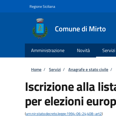
Salta al contenuto principale
Skip to footer content
Regione Siciliana
Comune di Mirto
Amministrazione
Novità
Servizi
Briciole di pane
Home
/
Servizi
/
Anagrafe e stato civile
/
Iscrizione alla lis
per elezioni euro
(
urn:nir:stato:decreto.legge:1994-06-24;408~art2
)