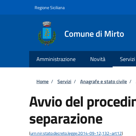
Salta al contenuto principale
Skip to footer content
Regione Siciliana
Comune di Mirto
Amministrazione
Novità
Servizi
Briciole di pane
Home
/
Servizi
/
Anagrafe e stato civile
/
Avvio del procedi
separazione
(
urn:nir:stato:decreto.legge:2014-09-12;132~art12
)