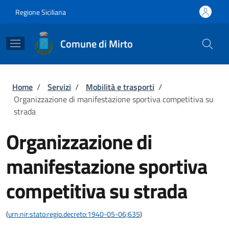
Salta al contenuto principale
Skip to footer content
Regione Siciliana
Comune di Mirto
Briciole di pane
Home
/
Servizi
/
Mobilità e trasporti
/
Organizzazione di manifestazione sportiva competitiva su
strada
Organizzazione di
manifestazione sportiva
competitiva su strada
(
urn:nir:stato:regio.decreto:1940-05-06;635
)