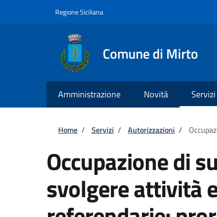
Salta al contenuto principale
Skip to footer content
Regione Siciliana
Comune di Mirto
Amministrazione
Novità
Servizi
Briciole di pane
Home
/
Servizi
/
Autorizzazioni
/
Occupazi
Occupazione di su
svolgere attività e
referendarie: pro