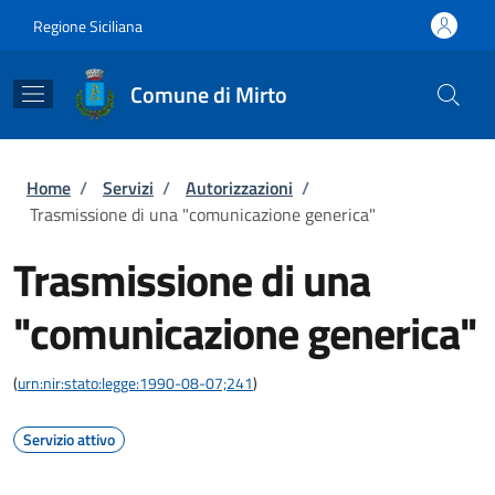
Salta al contenuto principale
Skip to footer content
Regione Siciliana
Comune di Mirto
Briciole di pane
Home
/
Servizi
/
Autorizzazioni
/
Trasmissione di una "comunicazione generica"
Trasmissione di una
"comunicazione generica"
(
urn:nir:stato:legge:1990-08-07;241
)
Servizio attivo