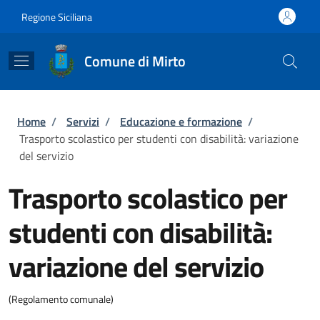
Salta al contenuto principale
Skip to footer content
Regione Siciliana
Comune di Mirto
Briciole di pane
Home
/
Servizi
/
Educazione e formazione
/
Trasporto scolastico per studenti con disabilità: variazione
del servizio
Trasporto scolastico per
studenti con disabilità:
variazione del servizio
(Regolamento comunale)