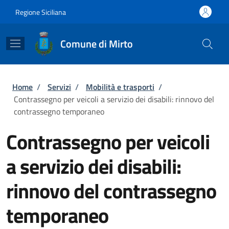
Salta al contenuto principale
Skip to footer content
Regione Siciliana
Comune di Mirto
Briciole di pane
Home
/
Servizi
/
Mobilità e trasporti
/
Contrassegno per veicoli a servizio dei disabili: rinnovo del
contrassegno temporaneo
Contrassegno per veicoli
a servizio dei disabili:
rinnovo del contrassegno
temporaneo